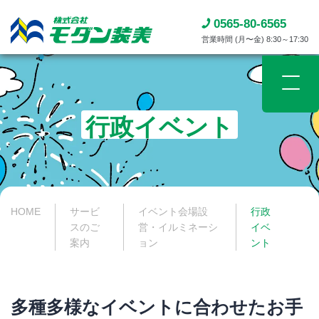
0565-80-6565
営業時間 (月〜金) 8:30～17:30
行政イベント
HOME
サービ
イベント会場設
行政
スのご
営・イルミネーシ
イベ
案内
ョン
ント
多種多様なイベントに合わせたお手