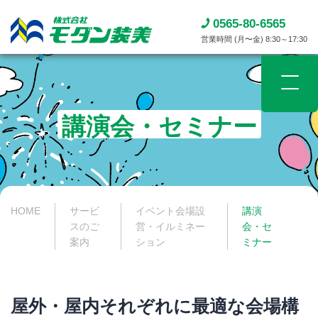
0565-80-6565
営業時間 (月〜金) 8:30～17:30
講演会・セミナー
HOME
サービ
イベント会場設
講演
スのご
営・イルミネー
会・セ
案内
ション
ミナー
屋外・屋内それぞれに最適な会場構