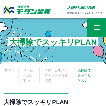
0565-80-6565
営業時間 (月〜金) 8:30～17:30
大掃除でスッキリPLAN
HOME
サービ
清掃・ビルメン
大掃除で
スのご
テナンス・特殊
スッキリ
案内
清掃
PLAN
大掃除でスッキリPLAN