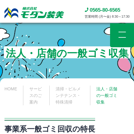
0565-80-6565
営業時間 (月〜金) 8:30～17:30
法人・店舗の一般ゴミ収集
HOME
サービ
清掃・ビルメ
法人・店舗
スのご
ンテナンス・
の一般ゴミ
案内
特殊清掃
収集
事業系一般ゴミ回収の特長