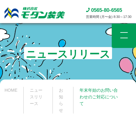
0565-80-6565
営業時間 (月〜金) 8:30～17:30
ニュースリリース​
HOME
ニュー
お
年末年始のお問い合
スリリ
知
わせのご対応につい
ース​
ら
て
せ