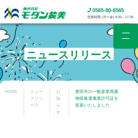
0565-80-6565
営業時間 (月〜金) 8:30～17:30
ニュースリリース​
HOME
ニュー
お
豊田市の一般産業廃棄
スリリ
知
物収集運搬業許可証を
ース​
ら
更新いたしました
せ