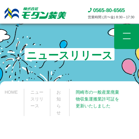
0565-80-6565
営業時間 (月〜金) 8:30～17:30
ニュースリリース​
HOME
ニュー
お
岡崎市の一般産業廃棄
スリリ
知
物収集運搬業許可証を
ース​
ら
更新いたしました
せ